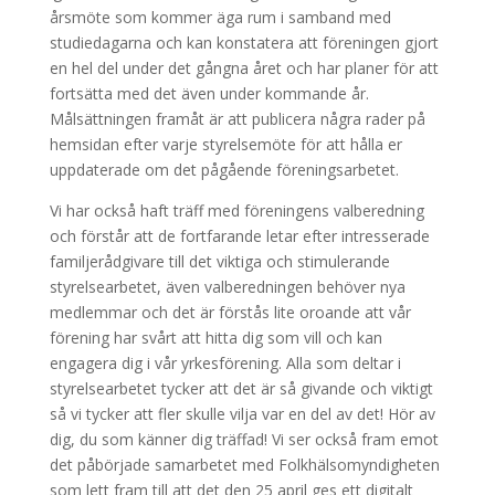
årsmöte som kommer äga rum i samband med
studiedagarna och kan konstatera att föreningen gjort
en hel del under det gångna året och har planer för att
fortsätta med det även under kommande år.
Målsättningen framåt är att publicera några rader på
hemsidan efter varje styrelsemöte för att hålla er
uppdaterade om det pågående föreningsarbetet.
Vi har också haft träff med föreningens valberedning
och förstår att de fortfarande letar efter intresserade
familjerådgivare till det viktiga och stimulerande
styrelsearbetet, även valberedningen behöver nya
medlemmar och det är förstås lite oroande att vår
förening har svårt att hitta dig som vill och kan
engagera dig i vår yrkesförening. Alla som deltar i
styrelsearbetet tycker att det är så givande och viktigt
så vi tycker att fler skulle vilja var en del av det! Hör av
dig, du som känner dig träffad! Vi ser också fram emot
det påbörjade samarbetet med Folkhälsomyndigheten
som lett fram till att det den 25 april ges ett digitalt