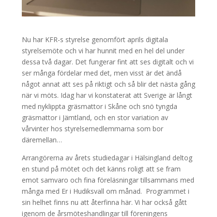
Nu har KFR-s styrelse genomfört aprils digitala
styrelsemöte och vi har hunnit med en hel del under
dessa två dagar. Det fungerar fint att ses digitalt och vi
ser många fördelar med det, men visst är det ändå
något annat att ses på riktigt och så blir det nästa gång
när vi möts. Idag har vi konstaterat att Sverige är långt
med nyklippta gräsmattor i Skåne och snö tyngda
gräsmattor i Jämtland, och en stor variation av
vårvinter hos styrelsemedlemmarna som bor
däremellan…
Arrangörerna av årets studiedagar i Hälsingland deltog
en stund på mötet och det känns roligt att se fram
emot samvaro och fina föreläsningar tillsammans med
många med Er i Hudiksvall om månad. Programmet i
sin helhet finns nu att återfinna här. Vi har också gått
igenom de årsmöteshandlingar till föreningens