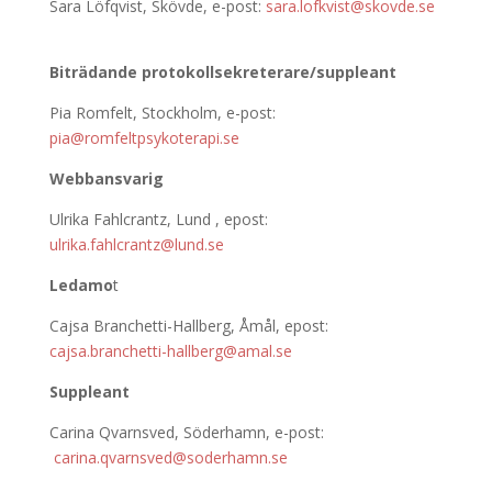
Sara Löfqvist, Skövde, e-post:
sara.lofkvist@skovde.se
Biträdande protokollsekreterare/suppleant
Pia Romfelt, Stockholm, e-post:
pia@romfeltpsykoterapi.se
Webbansvarig
Ulrika Fahlcrantz, Lund , epost:
ulrika.fahlcrantz@lund.se
Ledamo
t
Cajsa Branchetti-Hallberg, Åmål, epost:
cajsa.branchetti-hallberg@amal.se
Suppleant
Carina Qvarnsved, Söderhamn, e-post:
carina.qvarnsved@soderhamn.se