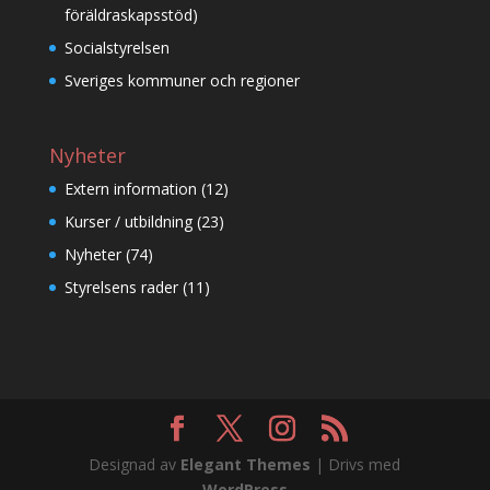
föräldraskapsstöd)
Socialstyrelsen
Sveriges kommuner och regioner
Nyheter
Extern information
(12)
Kurser / utbildning
(23)
Nyheter
(74)
Styrelsens rader
(11)
Designad av
Elegant Themes
| Drivs med
WordPress