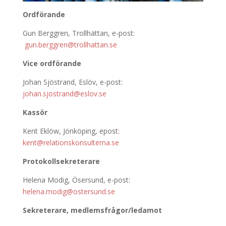
Ordförande
Gun Berggren, Trollhättan, e-post:
gun.berggren@trollhattan.se
Vice ordförande
Johan Sjöstrand, Eslöv, e-post:
johan.sjostrand@eslov.se
Kassör
Kent Eklöw, Jönköping, epost
:
kent@relationskonsulterna.se
Protokollsekreterare
Helena Modig, Ösersund, e-post:
helena.modig@ostersund.se
Sekreterare, medlemsfrågor/ledamot