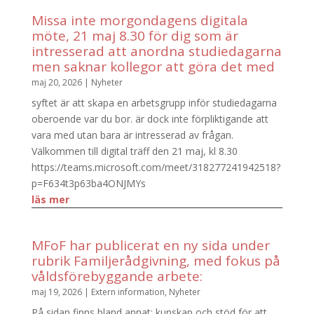
Missa inte morgondagens digitala
möte, 21 maj 8.30 för dig som är
intresserad att anordna studiedagarna
men saknar kollegor att göra det med
maj 20, 2026
|
Nyheter
syftet är att skapa en arbetsgrupp inför studiedagarna
oberoende var du bor. är dock inte förpliktigande att
vara med utan bara är intresserad av frågan.
Välkommen till digital träff den 21 maj, kl 8.30
https://teams.microsoft.com/meet/318277241942518?
p=F634t3p63ba4ONJMYs
läs mer
MFoF har publicerat en ny sida under
rubrik Familjerådgivning, med fokus på
våldsförebyggande arbete:
maj 19, 2026
|
Extern information
,
Nyheter
På sidan finns bland annat: kunskap och stöd för att