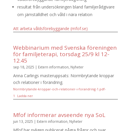
resultat från undersökningen bland familjerådgivare
om jämställdhet och våld i nära relation
Att arbeta våldsförebyggande (mfof.se)
Webbinarium med Svenska föreningen
för familjeterapi, torsdag 25/9 kl 12-
12.45
sep 18, 2025
|
Extern information
,
Nyheter
Anna Carlings masteruppsats: Normbrytande kroppar
och relationer i förändring.
Normbrytande-kroppar-och-relationer-i-forandring-1.pdf-
1
Ladda ner
Mfof informerar avseende nya SoL
jun 13, 2025
|
Extern information
,
Nyheter
Mfof har nyligen publicerat några frågor och svar