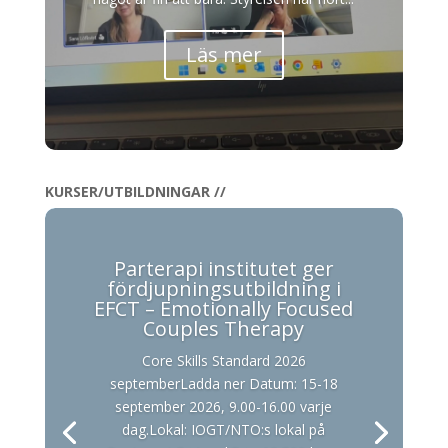
Läs mer
KURSER/UTBILDNINGAR //
Parterapi institutet ger
fördjupningsutbildning i
EFCT – Emotionally Focused
Couples Therapy
Core Skills Standard 2026
septemberLadda ner Datum: 15-18
september 2026, 9.00-16.00 varje
dag.Lokal: IOGT/NTO:s lokal på