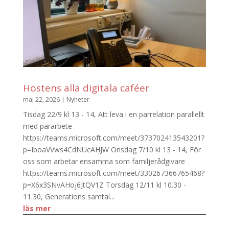
Höstens alla digitala caféer
maj 22, 2026
|
Nyheter
Tisdag 22/9 kl 13 - 14, Att leva i en parrelation parallellt
med pararbete
https://teams.microsoft.com/meet/373702413543201?
p=IboaVVws4CdNUcAHJW Onsdag 7/10 kl 13 - 14, För
oss som arbetar ensamma som familjerådgivare
https://teams.microsoft.com/meet/330267366765468?
p=X6x3SNvAHoj6JtQV1Z Torsdag 12/11 kl 10.30 -
11.30, Generations samtal...
läs mer