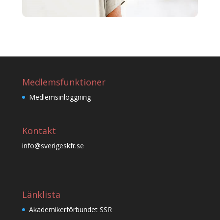
Medlemsfunktioner
Medlemsinloggning
Kontakt
info@sverigeskfr.se
Länklista
Akademikerförbundet SSR