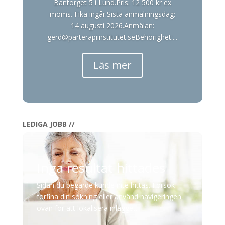
Bantorget 5 i Lund.Pris: 12 500 kr ex
moms. Fika ingår.Sista anmälningsdag:
14 augusti 2026.Anmälan:
gerd@parterapiinstitutet.seBehörighet:...
Läs mer
LEDIGA JOBB //
Inga resultat hittades
Sidan du begärde kunde inte hittas. Försök
förfina din sökning eller använd navigeringen
ovan för att lokalisera inlägget.