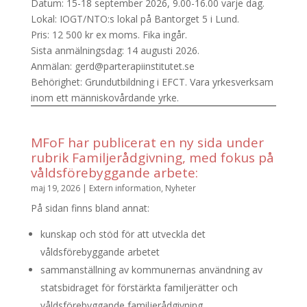
Datum: 15-18 september 2026, 9.00-16.00 varje dag.
Lokal: IOGT/NTO:s lokal på Bantorget 5 i Lund.
Pris: 12 500 kr ex moms. Fika ingår.
Sista anmälningsdag: 14 augusti 2026.
Anmälan: gerd@parterapiinstitutet.se
Behörighet: Grundutbildning i EFCT. Vara yrkesverksam
inom ett människovårdande yrke.
MFoF har publicerat en ny sida under
rubrik Familjerådgivning, med fokus på
våldsförebyggande arbete:
maj 19, 2026
|
Extern information
,
Nyheter
På sidan finns bland annat:
kunskap och stöd för att utveckla det
våldsförebyggande arbetet
sammanställning av kommunernas användning av
statsbidraget för förstärkta familjerätter och
våldsförebyggande familjerådgivning