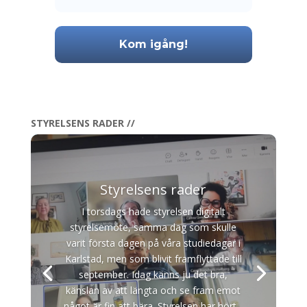
STYRELSENS RADER //
Styrelsens rader
I torsdags hade styrelsen digitalt
styrelsemöte, samma dag som skulle
varit första dagen på våra studiedagar i
Karlstad, men som blivit framflyttade till
september. Idag känns ju det bra,
känslan av att längta och se fram emot
något är fin att bära. Styrelsen har hört...