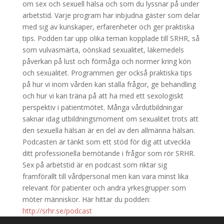
om sex och sexuell hälsa och som du lyssnar på under
arbetstid. Varje program har inbjudna gäster som delar
med sig av kunskaper, erfarenheter och ger praktiska
tips. Podden tar upp olika teman kopplade till SRHR, så
som vulvasmärta, oönskad sexualitet, läkemedels
påverkan på lust och förmåga och normer kring kön
och sexualitet. Programmen ger också praktiska tips
på hur vi inom vården kan ställa frågor, ge behandling
och hur vi kan träna på att ha med ett sexologiskt
perspektiv i patientmötet. Många vårdutbildningar
saknar idag utbildningsmoment om sexualitet trots att
den sexuella hälsan är en del av den allmänna hälsan.
Podcasten är tänkt som ett stöd för dig att utveckla
ditt professionella bemötande i frågor som rör SRHR.
Sex på arbetstid är en podcast som riktar sig
framförallt till vårdpersonal men kan vara minst lika
relevant för patienter och andra yrkesgrupper som
möter människor. Här hittar du podden:
http://srhr.se/podcast