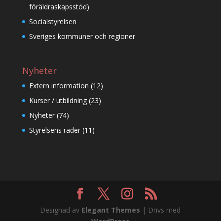
föräldraskapsstöd)
Socialstyrelsen
Sveriges kommuner och regioner
Nyheter
Extern information
(12)
Kurser / utbildning
(23)
Nyheter
(74)
Styrelsens rader
(11)
Designad av
Elegant Themes
| Drivs med