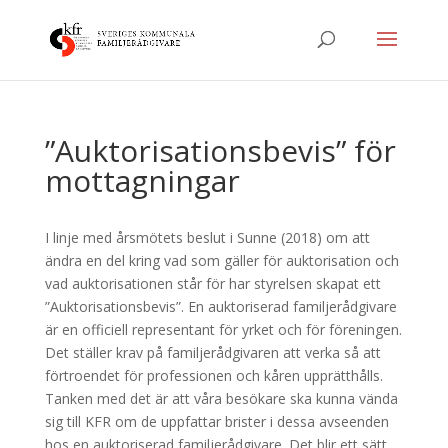
”Auktorisationsbevis” för
mottagningar
I linje med årsmötets beslut i Sunne (2018) om att
ändra en del kring vad som gäller för auktorisation och
vad auktorisationen står för har styrelsen skapat ett
”Auktorisationsbevis”. En auktoriserad familjerådgivare
är en officiell representant för yrket och för föreningen.
Det ställer krav på familjerådgivaren att verka så att
förtroendet för professionen och kåren upprätthålls.
Tanken med det är att våra besökare ska kunna vända
sig till KFR om de uppfattar brister i dessa avseenden
hos en auktoriserad familjerådgivare. Det blir ett sätt