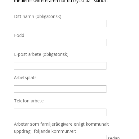
medlemssekreteraren när du tryckt på ”Skicka”.
Ditt namn (obligatorisk)
Född
E-post arbete (obligatorisk)
Arbetsplats
Telefon arbete
Arbetar som familjerådgivare enligt kommunalt
uppdrag i följande kommun/er:
sedan