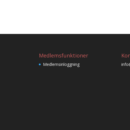
Medlemsfunktioner
Kon
Medlemsinloggning
info