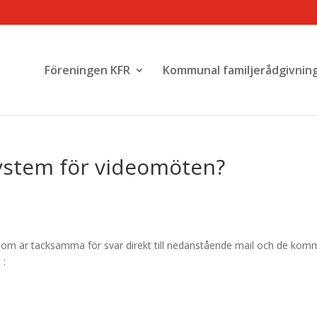
Föreningen KFR
Kommunal familjerådgivnin
system för videomöten?
 som är tacksamma för svar direkt till nedanstående mail och de kom
 :