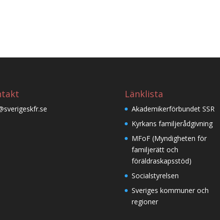
takt
Länklista
@sverigeskfr.se
Akademikerförbundet SSR
Kyrkans familjerådgivning
MFoF (Myndigheten för
familjerätt och
föräldraskapsstöd)
Socialstyrelsen
Sveriges kommuner och
regioner