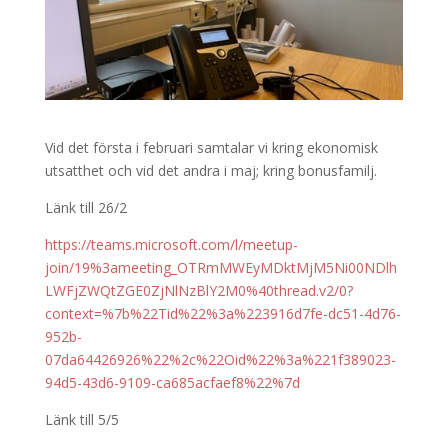
Vid det första i februari samtalar vi kring ekonomisk
utsatthet och vid det andra i maj; kring bonusfamilj.
Länk till 26/2
https://teams.microsoft.com/l/meetup-
join/19%3ameeting_OTRmMWEyMDktMjM5Ni00NDlh
LWFjZWQtZGE0ZjNlNzBlY2M0%40thread.v2/0?
context=%7b%22Tid%22%3a%223916d7fe-dc51-4d76-
952b-
07da64426926%22%2c%22Oid%22%3a%221f389023-
94d5-43d6-9109-ca685acfaef8%22%7d
Länk till 5/5