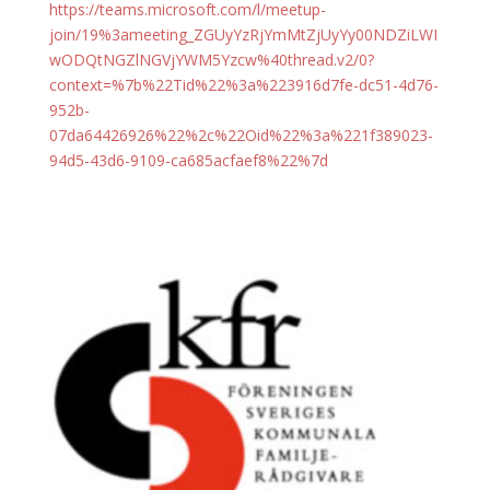
https://teams.microsoft.com/l/meetup-
join/19%3ameeting_ZGUyYzRjYmMtZjUyYy00NDZiLWI
wODQtNGZlNGVjYWM5Yzcw%40thread.v2/0?
context=%7b%22Tid%22%3a%223916d7fe-dc51-4d76-
952b-
07da64426926%22%2c%22Oid%22%3a%221f389023-
94d5-43d6-9109-ca685acfaef8%22%7d