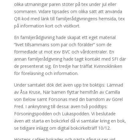
olika utmaningar paren stöter på tex under jul eller
sommaren. Vidare tipsades om olika sätt att använda
QR-kod med länk till familjerådgivningens hemsida, tex
på information kort och visitkort.
En familjerådgivning hade skapat ett eget material
”livet tillsammans som par och förälder” som de
förmedlade ut mot exv BVC och vårdcentraler. En
annan familjerådgivning hade tagit kontakt med SFI där
de presenterat sig. En tredje har träffat Kvinnokliniken
för föreläsning och information.
Under samtalet dök det även upp tre boktips: Lämnad
av Åsa Kruse, När barnen flyttar hemifrån av Camilla
von Below samt Försonas med din barndom av Görel
Fred. I anknytning till dessa: även två poddtips:
Försoningspodden och Lukaspodden. Vi beslutade
även att starta en bokcirkel då vi samtalar kring en bok,
se tidigare inlägg om digital bokcirkelträff 10/12.
Höstens caféer bokades och nästa gång vi ses vid