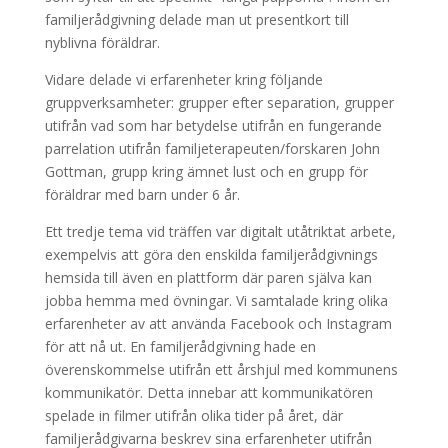
familjerådgivning delade man ut presentkort till
nyblivna föräldrar.
Vidare delade vi erfarenheter kring följande
gruppverksamheter: grupper efter separation, grupper
utifrån vad som har betydelse utifrån en fungerande
parrelation utifrån familjeterapeuten/forskaren John
Gottman, grupp kring ämnet lust och en grupp för
föräldrar med barn under 6 år.
Ett tredje tema vid träffen var digitalt utåtriktat arbete,
exempelvis att göra den enskilda familjerådgivnings
hemsida till även en plattform där paren själva kan
jobba hemma med övningar. Vi samtalade kring olika
erfarenheter av att använda Facebook och Instagram
för att nå ut. En familjerådgivning hade en
överenskommelse utifrån ett årshjul med kommunens
kommunikatör. Detta innebar att kommunikatören
spelade in filmer utifrån olika tider på året, där
familjerådgivarna beskrev sina erfarenheter utifrån