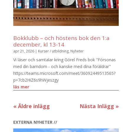
Bokklubb – och höstens bok den 1:a
december, kl 13-14
apr 21, 2026
|
Kurser / utbildning
,
Nyheter
Vi läser och samtalar kring Görel Freds bok "Försonas
med din barndom - och kanske med dina föräldrar"
https://teams.microsoft.com/meet/36092449513565?
p=7cb2HiZ6s9hWjeszgy
läs mer
« Äldre inlägg
Nästa Inlägg »
EXTERNA NYHETER //