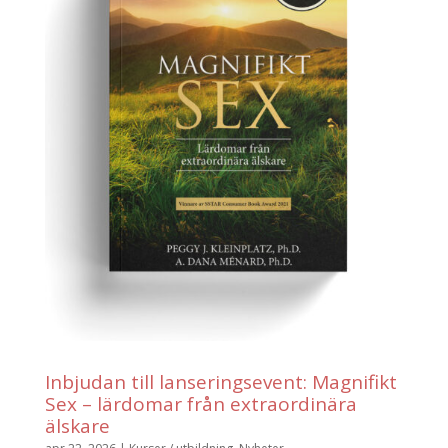
Inbjudan till lanseringsevent: Magnifikt
Sex – lärdomar från extraordinära
älskare