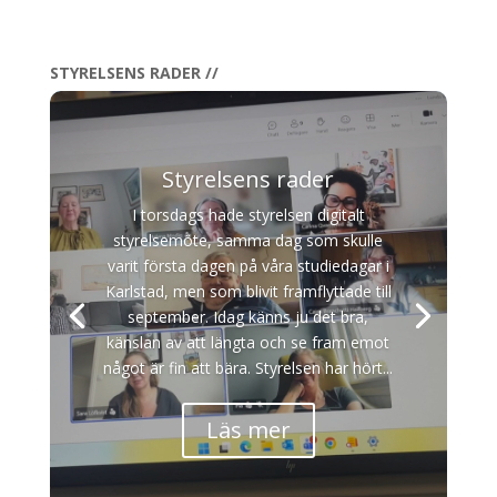
STYRELSENS RADER //
Styrelsens rader
I torsdags hade styrelsen digitalt
styrelsemöte, samma dag som skulle
varit första dagen på våra studiedagar i
Karlstad, men som blivit framflyttade till
september. Idag känns ju det bra,
känslan av att längta och se fram emot
något är fin att bära. Styrelsen har hört...
Läs mer