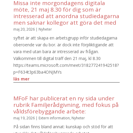
Missa inte morgondagens digitala
möte, 21 maj 8.30 för dig som är
intresserad att anordna studiedagarna
men saknar kollegor att göra det med
maj 20, 2026
|
Nyheter
syftet är att skapa en arbetsgrupp inför studiedagarna
oberoende var du bor. är dock inte förpliktigande att
vara med utan bara är intresserad av frågan.
Välkommen till digital träff den 21 maj, kl 8.30
https://teams.microsoft.com/meet/318277241942518?
p=F634t3p63ba4ONJMYs
läs mer
MFoF har publicerat en ny sida under
rubrik Familjerådgivning, med fokus på
våldsförebyggande arbete:
maj 19, 2026
|
Extern information
,
Nyheter
På sidan finns bland annat: kunskap och stöd för att