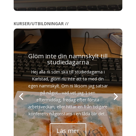
KURSER/UTBILDNINGAR //
Glöm inte din namnskylt till
studiedagarna
Hej alla ni som ska till studiedagarna i
Karlstad, glöm nu inte att ta med din
egen namnskylt. Om ni liksom jag satsar
på något... vad vet jag :) sen
eftermiddag, fredag efter första
arbetsveckan, eller hittar en från tidigare
konferens någonstans i en låda blir det...
Läs mer