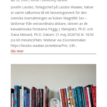
apr 22, 2026
|
Kurser / utbildning
,
Nyheter
Josefin Lassbo, förlagschef på Lassbo Waalan, hälsar
er varmt välkomna till ett lanseringsevent för den
svenska översättningen av boken Magnifikt Sex –
lärdomar från extraordinära älskare, skriven av de
kanadensiska forskarna Peggy J. Kleinplatz, Ph.D. och
Dana Menard, Ph.D. Datum: 21 maj 2026Tid: kl. 18.00
(ca 60 minuter)Plats: Webinar via ZoomAnmälan:
https://lassbo-waalan.se/webinarPris: 249...
läs mer